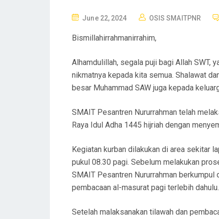
P
June 22, 2024
OSIS SMAITPNR
O
Bismillahirrahmanirrahim,
S
T
Alhamdulillah, segala puji bagi Allah SWT, 
E
nikmatnya kepada kita semua. Shalawat da
D
besar Muhammad SAW juga kepada keluarga,
O
N
SMAIT Pesantren Nururrahman telah melak
Raya Idul Adha 1445 hijriah dengan menye
Kegiatan kurban dilakukan di area sekitar
pukul 08.30 pagi. Sebelum melakukan pros
SMAIT Pesantren Nururrahman berkumpul di
pembacaan al-masurat pagi terlebih dahulu.
Setelah malaksanakan tilawah dan pembaca