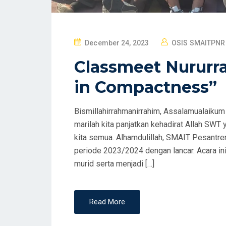
P
December 24, 2023
OSIS SMAITPNR
O
Classmeet Nurur
S
T
in Compactness”
E
D
Bismillahirrahmanirrahim, Assalamualaikum 
O
marilah kita panjatkan kehadirat Allah SW
N
kita semua. Alhamdulillah, SMAIT Pesantr
periode 2023/2024 dengan lancar. Acara in
murid serta menjadi […]
Read More