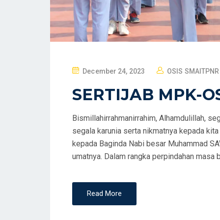
P
December 24, 2023
OSIS SMAITPNR
O
SERTIJAB MPK-OS
S
T
Bismillahirrahmanirrahim, Alhamdulillah, se
E
segala karunia serta nikmatnya kepada ki
D
kepada Baginda Nabi besar Muhammad SAW j
O
umatnya. Dalam rangka perpindahan masa 
N
Read More