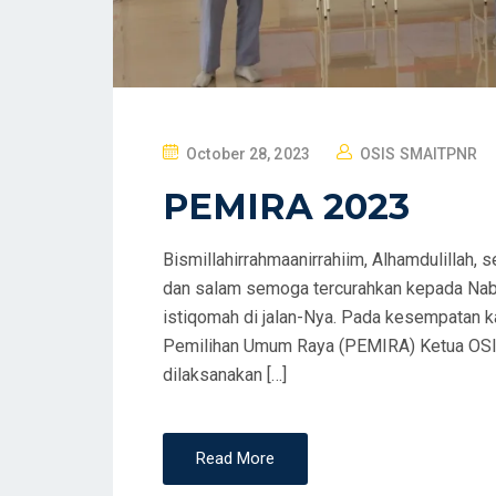
P
October 28, 2023
OSIS SMAITPNR
O
PEMIRA 2023
S
T
Bismillahirrahmaanirrahiim, Alhamdulillah, 
E
dan salam semoga tercurahkan kepada Nab
D
istiqomah di jalan-Nya. Pada kesempatan 
O
Pemilihan Umum Raya (PEMIRA) Ketua OSIS
N
dilaksanakan […]
Read More